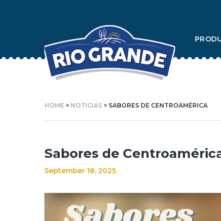
Skip
To
PROD
Content
HOME
>
NOTICIAS
> SABORES DE CENTROAMÉRICA
Sabores de Centroaméric
September 18, 2025