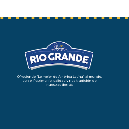
Ofreciendo "Lo mejor de América Latina" al mundo,
con el Patrimonio, calidad y rica tradición de
nuestras tierras