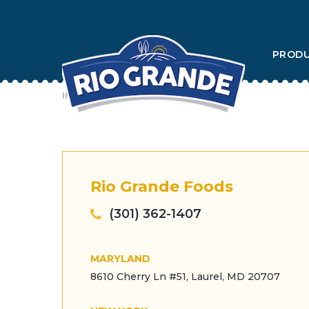
Skip
To
PROD
Content
INICIO
> CONTACTA CON NOSOTROS
Rio Grande Foods
(301) 362-1407
MARYLAND
8610 Cherry Ln #51, Laurel, MD 20707