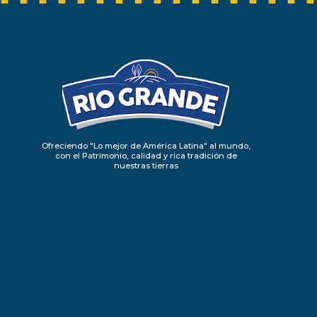
Ofreciendo "Lo mejor de América Latina" al mundo,
con el Patrimonio, calidad y rica tradición de
nuestras tierras