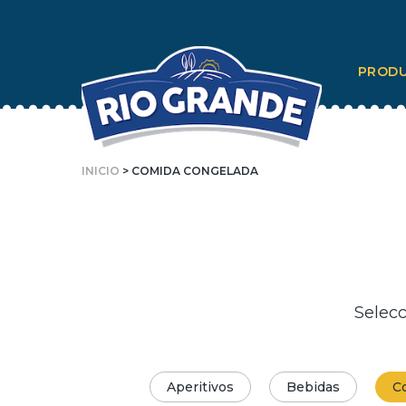
Skip
To
PROD
Content
INICIO
> COMIDA CONGELADA
Selecc
Aperitivos
Bebidas
C