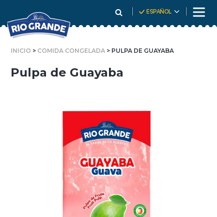
Skip
ESPAÑOL
To
Content
INICIO
>
COMIDA CONGELADA
> PULPA DE GUAYABA
Pulpa de Guayaba