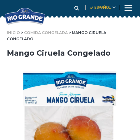
Skip
ESPAÑOL
To
Content
INICIO
>
COMIDA CONGELADA
> MANGO CIRUELA
CONGELADO
Mango Ciruela Congelado