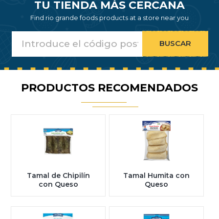
TU TIENDA MÁS CERCANA
Find rio grande foods products at a store near you
PRODUCTOS RECOMENDADOS
Tamal de Chipilín
Tamal Humita con
con Queso
Queso