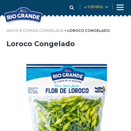
Skip
ESPAÑOL
To
Content
INICIO
>
COMIDA CONGELADA
> LOROCO CONGELADO
Loroco Congelado