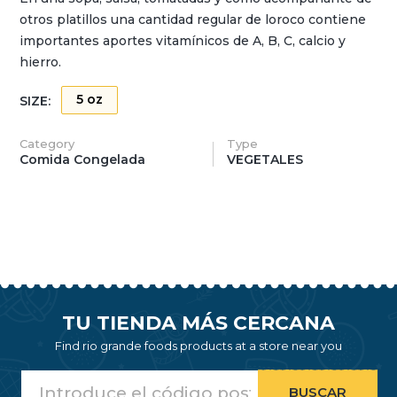
otros platillos una cantidad regular de loroco contiene
importantes aportes vitamínicos de A, B, C, calcio y
hierro.
5 oz
SIZE:
Category
Type
Comida Congelada
VEGETALES
TU TIENDA MÁS CERCANA
Find rio grande foods products at a store near you