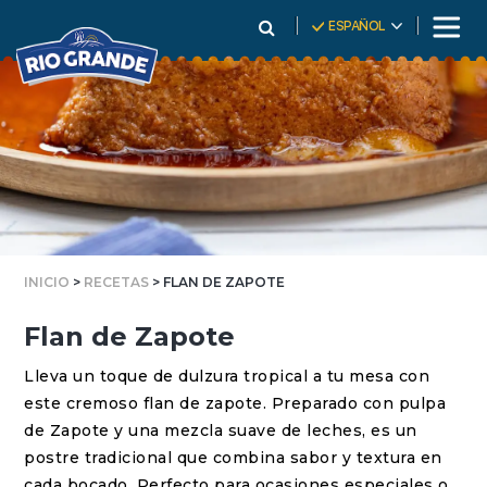
Skip
ESPAÑOL
To
Content
INICIO
>
RECETAS
> FLAN DE ZAPOTE
Flan de Zapote
Lleva un toque de dulzura tropical a tu mesa con
este cremoso flan de zapote. Preparado con pulpa
de Zapote y una mezcla suave de leches, es un
postre tradicional que combina sabor y textura en
cada bocado. Perfecto para ocasiones especiales o