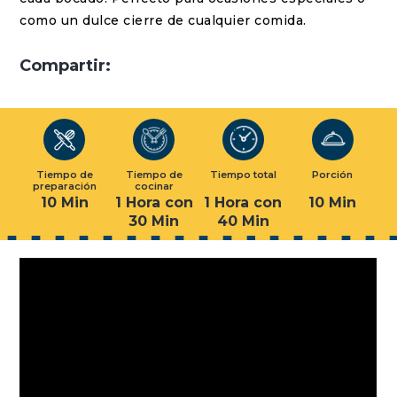
como un dulce cierre de cualquier comida.
Compartir:
Tiempo de
Tiempo de
Tiempo total
Porción
preparación
cocinar
10 Min
1 Hora con
1 Hora con
10 Min
30 Min
40 Min