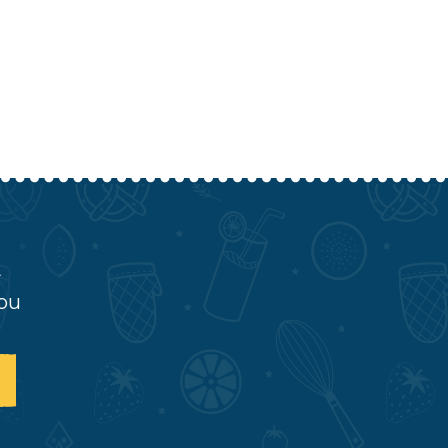
A
you