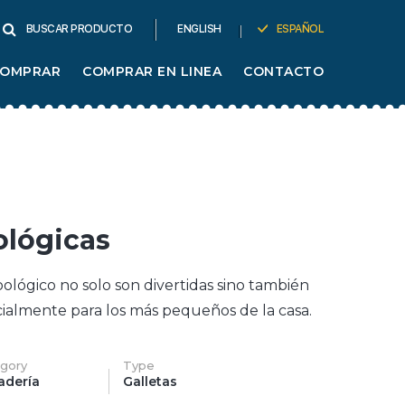
ENGLISH
ESPAÑOL
BUSCAR PRODUCTO
COMPRAR
COMPRAR EN LINEA
CONTACTO
ológicas
oológico
no solo son
divertidas
sino
también
cialmente
para los
más
pequeños
de la casa.
gory
Type
adería
Galletas