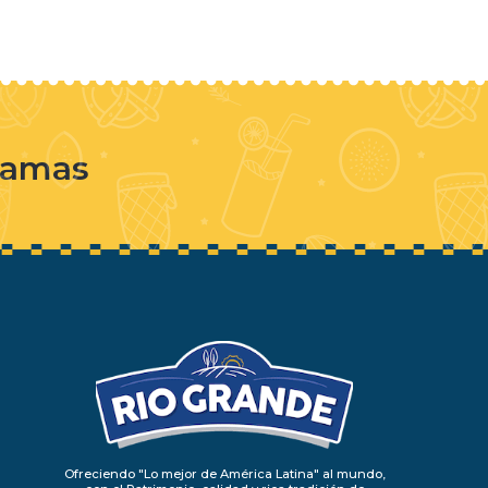
e amas
Ofreciendo "Lo mejor de América Latina" al mundo,