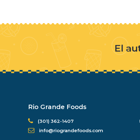
El au
Rio Grande Foods
(301) 362-1407
info@riograndefoods.com