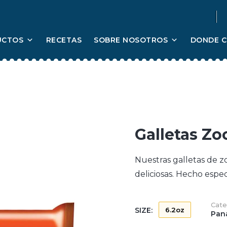
UCTOS
RECETAS
SOBRE NOSOTROS
DONDE 
Galletas Zo
Nuestras
galletas de
z
deliciosas
.
Hecho
espe
Cate
SIZE:
6.2oz
Pan