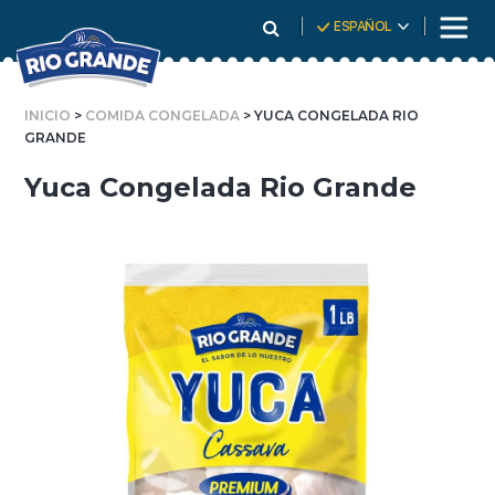
Skip
ESPAÑOL
To
Content
INICIO
>
COMIDA CONGELADA
> YUCA CONGELADA RIO
GRANDE
Yuca Congelada Rio Grande