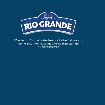
Ofreciendo "Lo mejor de América Latina" al mundo,
con el Patrimonio, calidad y rica tradición de
nuestras tierras