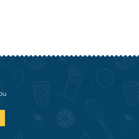
A
you