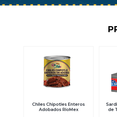
P
Chiles Chipotles Enteros
Sard
Adobados RioMex
de 