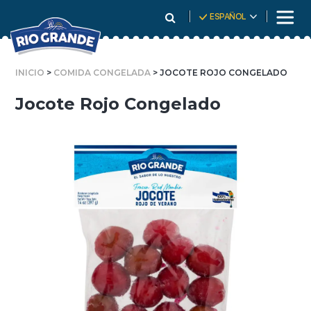
Skip
ESPAÑOL
To
Content
INICIO
>
COMIDA CONGELADA
> JOCOTE ROJO CONGELADO
Jocote Rojo Congelado