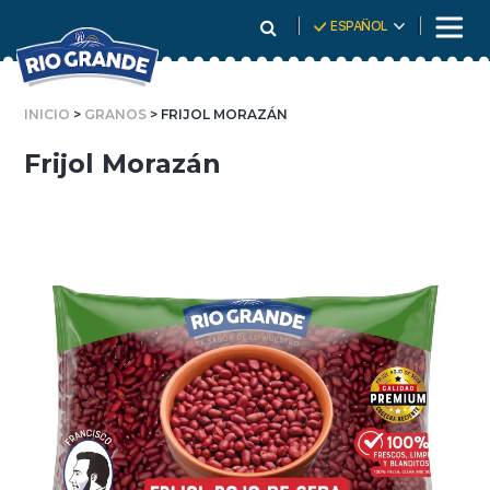
Skip
ESPAÑOL
To
Content
INICIO
>
GRANOS
> FRIJOL MORAZÁN
Frijol Morazán