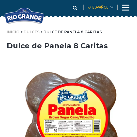
Skip
ESPAÑOL
To
Content
INICIO
>
DULCES
> DULCE DE PANELA 8 CARITAS
Dulce de Panela 8 Caritas