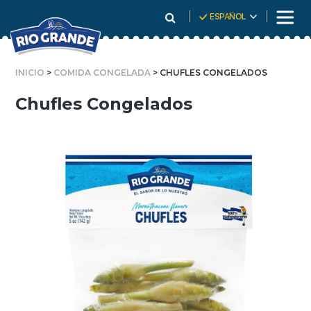
Skip
ESPAÑOL
To
Content
INICIO
>
COMIDA CONGELADA
> CHUFLES CONGELADOS
Chufles Congelados