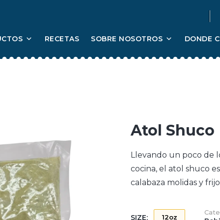
UCTOS
RECETAS
SOBRE NOSOTROS
DONDE 
Atol Shuco
Llevando
un poco de l
cocina
,
el
atol
shuco
e
calabaza
molidas
y frij
Cate
SIZE:
12oz