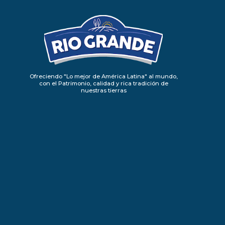
Ofreciendo "Lo mejor de América Latina" al mundo,
con el Patrimonio, calidad y rica tradición de
nuestras tierras