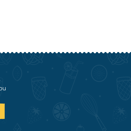
A
you