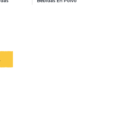
idas
Bebidas En Polvo
A