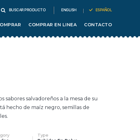
ENGLISH
ESPAÑOL
BUSCAR PRODUCTO
COMPRAR
COMPRAR EN LINEA
CONTACTO
os
sabores
salvadoreños
a la mesa de
su
stá
hecho
de
maíz
negro,
semillas
de
oles.
gory
Type