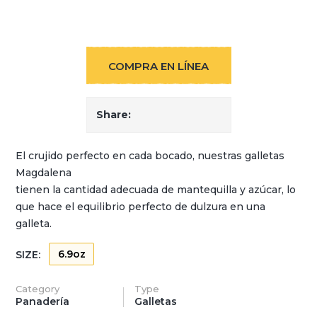
COMPRA EN LÍNEA
Share:
El
crujido
perfecto
en
cada
bocado
,
nuestras
galletas
Magdalena
tienen
la
cantidad
adecuada
de
mantequilla
y
azúcar
, lo
que
hace
el
equilibrio
perfecto de
dulzura
en
una
galleta.
6.9oz
SIZE:
Category
Type
Panadería
Galletas