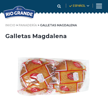
Skip
ESPAÑOL
To
Content
INICIO
>
PANADERÍA
> GALLETAS MAGDALENA
Galletas Magdalena